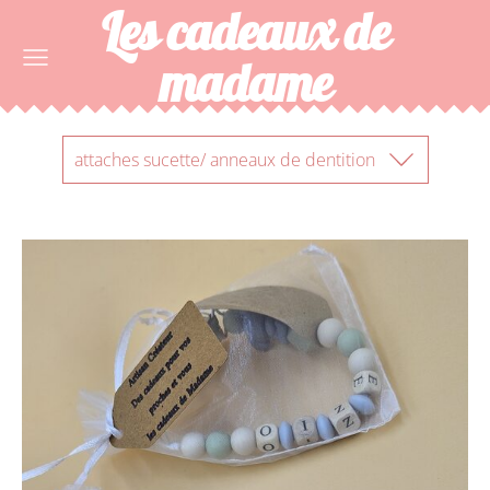
Les cadeaux de
madame
attaches sucette/ anneaux de dentition