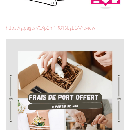
https://g.page/r/CXp2m1R816LgECA/review