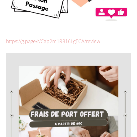
https://g.page/r/CXp2m1R816LgECA/review