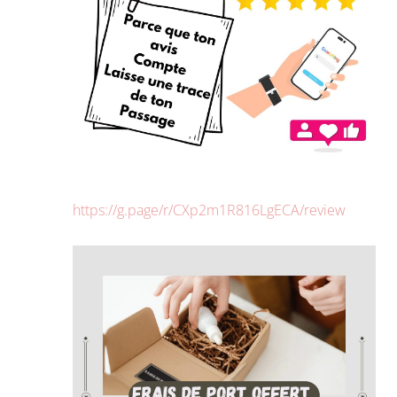
https://g.page/r/CXp2m1R816LgECA/review