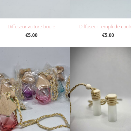
Diffuseur voiture boule
Diffuseur rempli de coul
€5.00
€5.00