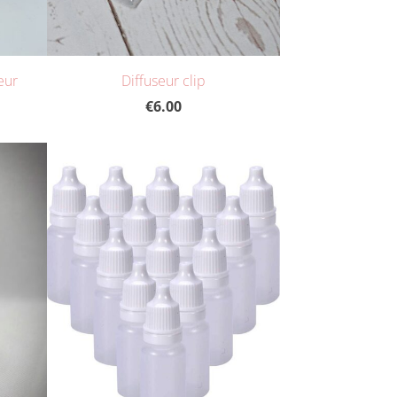
eur
Diffuseur clip
€6.00