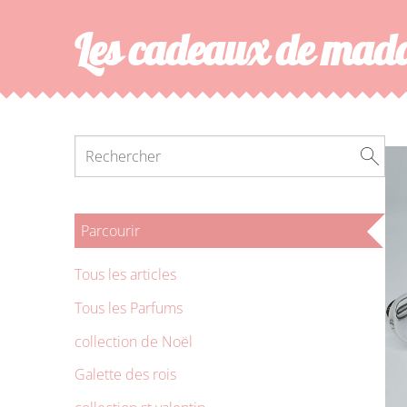
Les cadeaux de ma
Parcourir
Tous les articles
Tous les Parfums
collection de Noël
Galette des rois