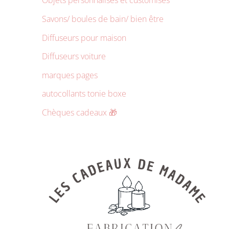
Objets personnalisés et customisés
Savons/ boules de bain/ bien être
Diffuseurs pour maison
Diffuseurs voiture
marques pages
autocollants tonie boxe
Chèques cadeaux 🎁