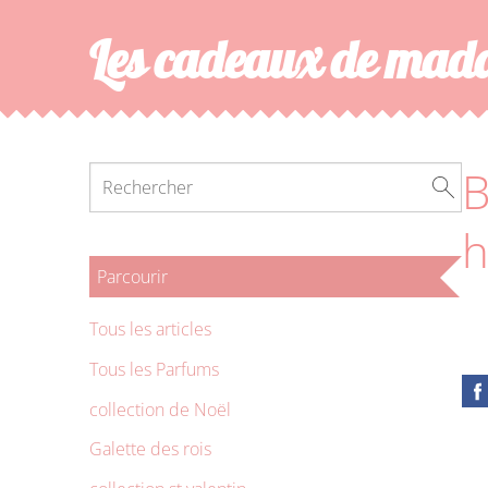
Les cadeaux de ma
B
h
Parcourir
Tous les articles
Tous les Parfums
collection de Noël
Galette des rois