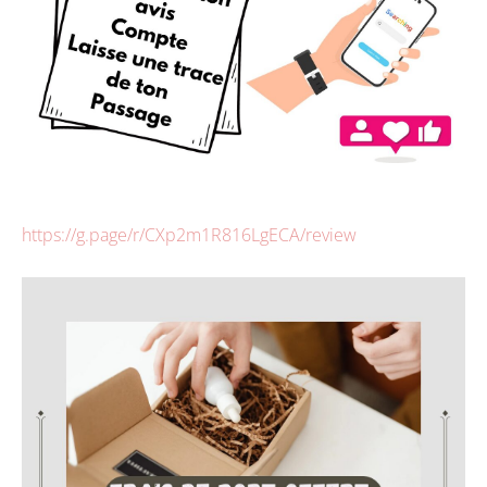
https://g.page/r/CXp2m1R816LgECA/review