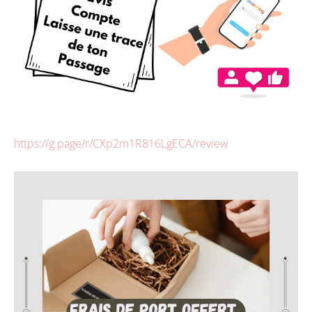
https://g.page/r/CXp2m1R816LgECA/review