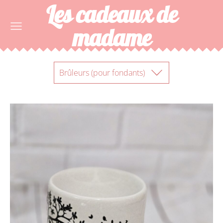
Les cadeaux de
madame
Brûleurs (pour fondants)