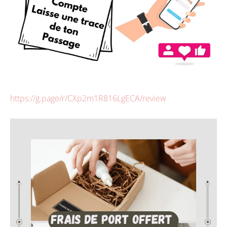
https://g.page/r/CXp2m1R816LgECA/review