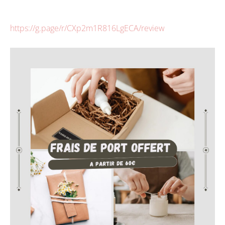
https://g.page/r/CXp2m1R816LgECA/review