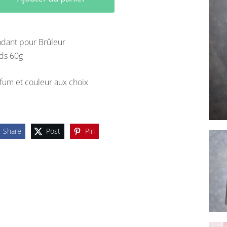
dant pour Brûleur
ids 60g
fum et couleur aux choix
Share
Post
Pin