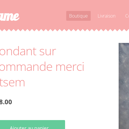
dame
Boutique
Livraison
C
ondant sur
ommande merci
tsem
8.00
Ajouter au panier