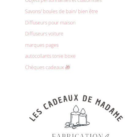
Objets personnalisés et customisés
Savons/ boules de bain/ bien être
Diffuseurs pour maison
Diffuseurs voiture
marques pages
autocollants tonie boxe
Chèques cadeaux 🎁