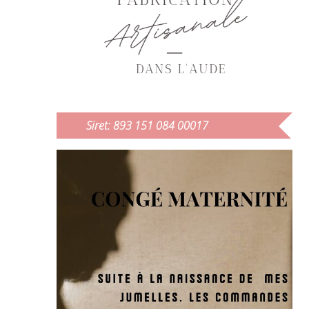
Siret: 893 151 084 00017