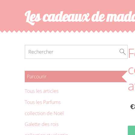
Les cadeaux de ma
F
c
Parcourir
a
Tous les articles
Tous les Parfums
€
collection de Noël
Galette des rois