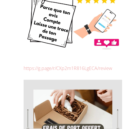
https://g.page/r/CXp2m1R816LgECA/review