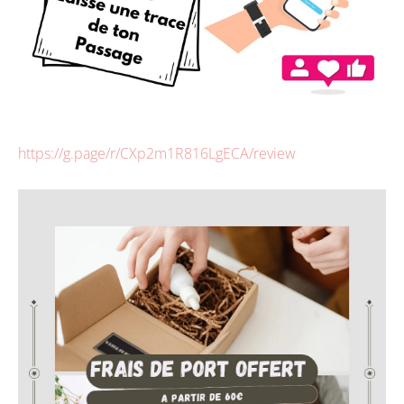
https://g.page/r/CXp2m1R816LgECA/review