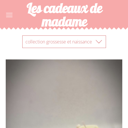
Les cadeaux de
madame
collection grossesse et naissance