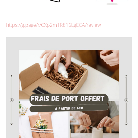
https://g.page/r/CXp2m1R816LgECA/review