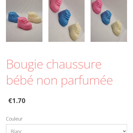
Bougie chaussure
bébé non parfumée
€1.70
Couleur