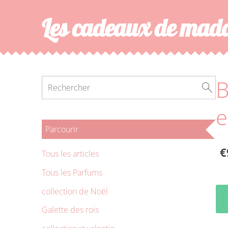
Les cadeaux de ma
B
e
Parcourir
€
Tous les articles
Tous les Parfums
collection de Noël
Galette des rois