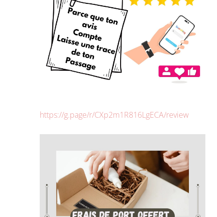
https://g.page/r/CXp2m1R816LgECA/review