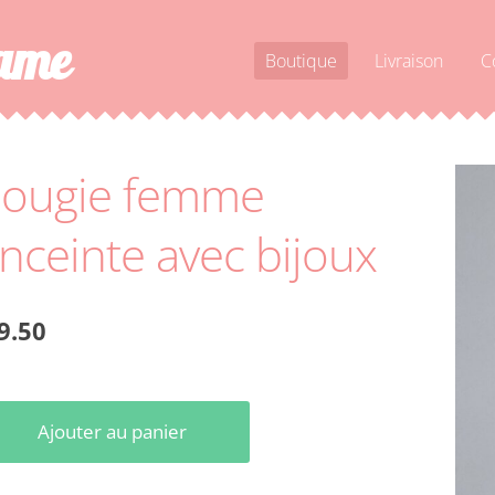
dame
Boutique
Livraison
C
ougie femme
nceinte avec bijoux
9.50
Ajouter au panier