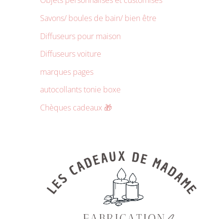
Objets personnalisés et customisés
Savons/ boules de bain/ bien être
Diffuseurs pour maison
Diffuseurs voiture
marques pages
autocollants tonie boxe
Chèques cadeaux 🎁