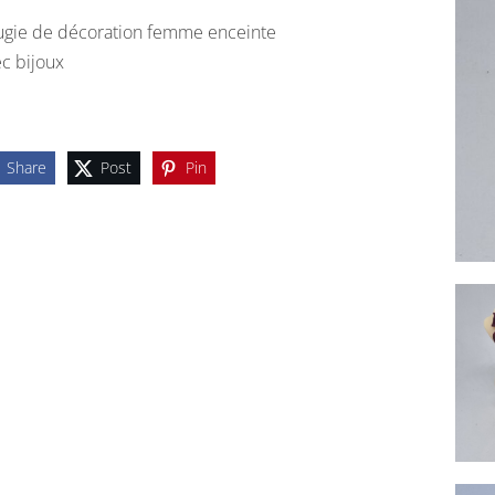
gie de décoration femme enceinte
c bijoux
Share
Post
Pin