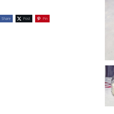
Share
Post
Pin