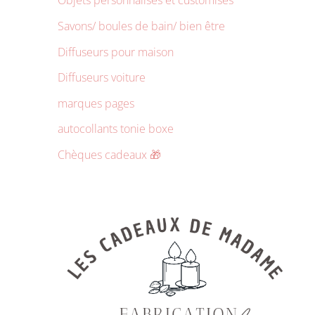
Objets personnalisés et customisés
Savons/ boules de bain/ bien être
Diffuseurs pour maison
Diffuseurs voiture
marques pages
autocollants tonie boxe
Chèques cadeaux 🎁