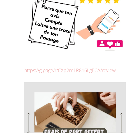
https://g.page/r/CXp2m1R816LgECA/review