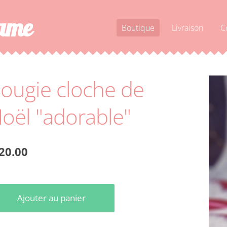
dame
Boutique
Livraison
C
ougie cloche de
oël "adorable"
20.00
Ajouter au panier