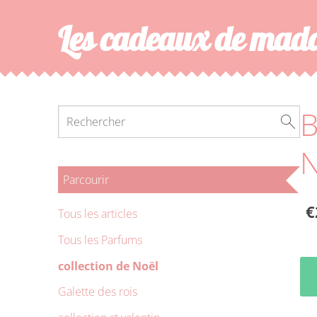
Les cadeaux de ma
B
N
Parcourir
€
Tous les articles
Tous les Parfums
collection de Noël
Galette des rois